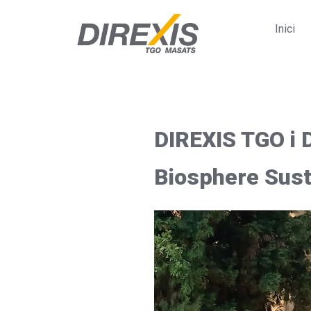
Skip
to
Inici
content
DIREXIS TGO i D
Biosphere Sust