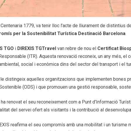
Centenaria 1779, va tenir lloc l’acte de lliurament de distintius
mís per la Sostenibilitat Turística Destinació Barcelona
.
IS TGO
i
DIREXIS TGTravel
van rebre de nou el
Certificat Bio
me Responsable (ITR). Aquesta renovació reconeix, un any més, el
mbiental, social i econòmica dins del sector del transport i el tu
able distingeix aquelles organitzacions que implementen bones p
stenible (ODS) i que promouen una gestió responsable, sostenib
a renovat el seu reconeixement com a Punt d’Informació Turístic
litat del servei ofert als visitants i la contribució al desenvolupam
IS reafirma el seu compromís amb una mobilitat i un turisme m