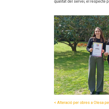
qualitat del servei, el respecte 
<
Alteració per obres a Olesa pe
Posts