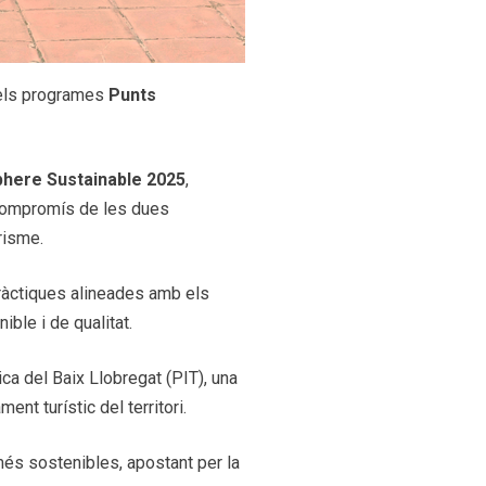
 dels programes
Punts
sphere Sustainable 2025
,
 compromís de les dues
risme.
ràctiques alineades amb els
le i de qualitat.
a del Baix Llobregat (PIT), una
ent turístic del territori.
és sostenibles, apostant per la